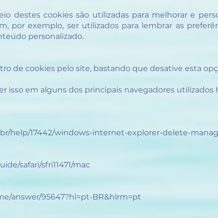
o destes cookies são utilizadas para melhorar e perso
 por exemplo, ser utilizados para lembrar as preferê
nteúdo personalizado.
stro de cookies pelo site, bastando que desative esta op
r isso em alguns dos principais navegadores utilizados 
t-br/help/17442/windows-internet-explorer-delete-mana
ide/safari/sfri11471/mac
ome/answer/95647?hl=pt-BR&hlrm=pt