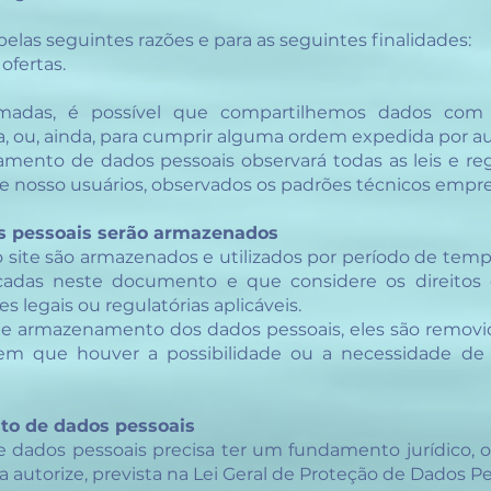
elas seguintes razões e para as seguintes finalidades:
ofertas.
rmadas, é possível que compartilhemos dados com 
a, ou, ainda, para cumprir alguma ordem expedida por au
mento de dados pessoais observará todas as leis e re
de nosso usuários, observados os padrões técnicos emp
s pessoais serão armazenados
o site são armazenados e utilizados por período de tem
ncadas neste documento e que considere os direitos d
es legais ou regulatórias aplicáveis.
de armazenamento dos dados pessoais, eles são removi
 em que houver a possibilidade ou a necessidade 
nto de dados pessoais
dados pessoais precisa ter um fundamento jurídico, o
a autorize, prevista na Lei Geral de Proteção de Dados Pe