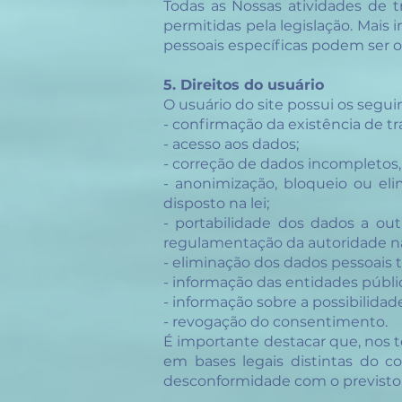
Todas as Nossas atividades de
permitidas pela legislação. Mais
pessoais específicas podem ser ob
5. Direitos do usuário
O usuário do site possui os segui
- confirmação da existência 
- acesso aos dados;
- correção de dados incompletos,
- anonimização, bloqueio ou el
disposto na lei;
- portabilidade dos dados a ou
regulamentação da autoridade nac
- eliminação dos dados pessoais
- informação das entidades públ
- informação sobre a possibili
- revogação do consentimento.
É importante destacar que, nos 
em bases legais distintas do c
desconformidade com o previsto n