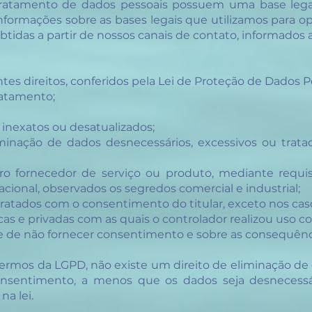
 tratamento de dados pessoais possuem uma base lega
 informações sobre as bases legais que utilizamos para
tidas a partir de nossos canais de contato, informados ao
ntes direitos, conferidos pela Lei de Proteção de Dados P
de tratamento;
 inexatos ou desatualizados;
iminação de dados desnecessários, excessivos ou tr
tro fornecedor de serviço ou produto, mediante requi
ional, observados os segredos comercial e industrial;
 tratados com o consentimento do titular, exceto nos
icas e privadas com as quais o controlador realizou u
dade de não fornecer consentimento e sobre as conse
termos da LGPD, não existe um direito de eliminação 
onsentimento, a menos que os dados seja desnecessá
a lei.